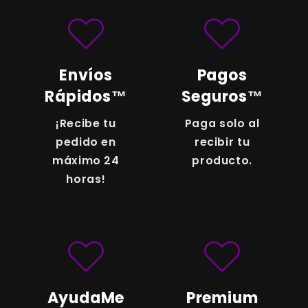
directamente por
WhatsApp
para darte
todos los detalles y aplicar los descuentos
especiales por mayor. ¡Nuestras asesoras
te atenderán de inmediato!
Envíos
Pagos
Rápidos™
Seguros™
¡Recibe tu
Paga solo al
pedido en
recibir tu
máximo 24
producto.
horas!
AyudaMe
Premium