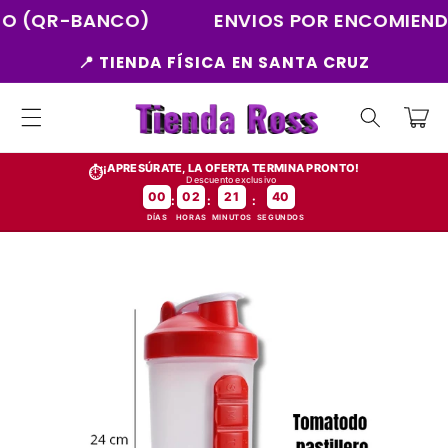
Ir
R-BANCO)
ENVIOS POR ENCOMIENDA 📦
directamente
al contenido
📍 TIENDA FÍSICA EN SANTA CRUZ
Carrito
¡APRESÚRATE, LA OFERTA TERMINA PRONTO!
⏱️
Descuento exclusivo
00
02
21
39
:
:
:
DÍAS
HORAS
MINUTOS
SEGUNDOS
Ir
directamente
a la
información
del producto