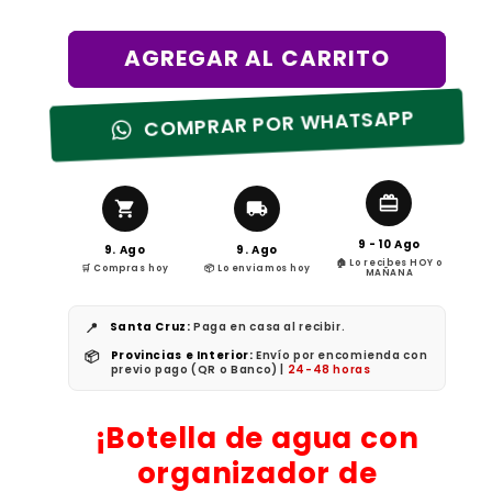
de
habitual
oferta
AGREGAR AL CARRITO
COMPRAR POR WHATSAPP
9 - 10 Ago
9. Ago
9. Ago
🏠 Lo recibes HOY o
🛒 Compras hoy
📦 Lo enviamos hoy
MAÑANA
📍
Santa Cruz:
Paga en casa al recibir.
📦
Provincias e Interior:
Envío por encomienda con
previo pago (QR o Banco) |
24-48 horas
¡Botella de agua con
organizador de