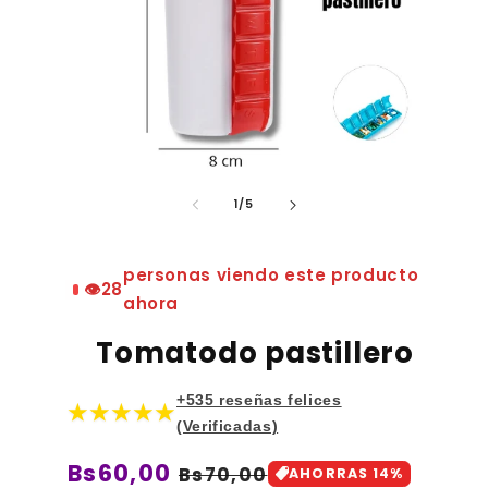
de
1
/
5
personas viendo este producto
👁️
28
ahora
Tomatodo pastillero
+535 reseñas felices
★★★★★
(Verificadas)
Precio
Bs60,00
Precio
Bs70,00
AHORRAS 14%