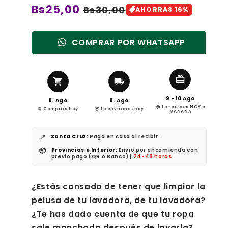
Precio
Bs25,00
Precio
Bs30,00
AHORRAS 16%
de
habitual
oferta
COMPRAR POR WHATSAPP
9 - 10 Ago
9. Ago
9. Ago
🏠 Lo recibes HOY o
🛒 Compras hoy
📦 Lo enviamos hoy
MAÑANA
📍
Santa Cruz:
Paga en casa al recibir.
📦
Provincias e Interior:
Envío por encomienda con
previo pago (QR o Banco) |
24-48 horas
¿Estás cansado de tener que limpiar la
pelusa de tu lavadora, de tu lavadora?
¿Te has dado cuenta de que tu ropa
sale manchada después de lavarla?