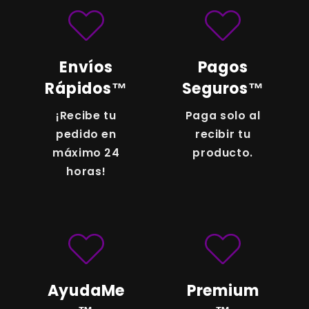
directamente por
WhatsApp
para darte
todos los detalles y aplicar los descuentos
especiales por mayor. ¡Nuestras asesoras
te atenderán de inmediato!
Envíos
Pagos
Rápidos™
Seguros™
¡Recibe tu
Paga solo al
pedido en
recibir tu
máximo 24
producto.
horas!
AyudaMe
Premium