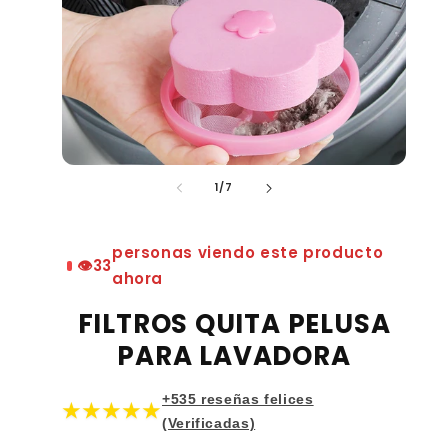
de
1
/
7
personas viendo este producto
👁️
33
ahora
FILTROS QUITA PELUSA
PARA LAVADORA
+535 reseñas felices
★★★★★
(Verificadas)