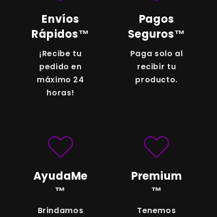
te atenderán de inmediato!
Envíos
Pagos
Rápidos™
Seguros™
¡Recibe tu
Paga solo al
pedido en
recibir tu
máximo 24
producto.
horas!
AyudaMe
Premium
™
™
Brindamos
Tenemos