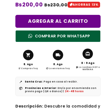
Precio
Bs200,00
Precio
Bs230,00
AHORRAS 13%
de
habitual
oferta
AGREGAR AL CARRITO
COMPRAR POR WHATSAPP
8 - 9 Ago
8. Ago
8. Ago
🏠 Lo recibes HOY o
🛒 Compras hoy
📦 Lo enviamos hoy
MAÑANA
📍
Santa Cruz:
Paga en casa al recibir.
📦
Provincias e Interior:
Envío por encomienda con
previo pago (QR o Banco) |
24-48 horas
Descripción:
Descubre la comodidad y