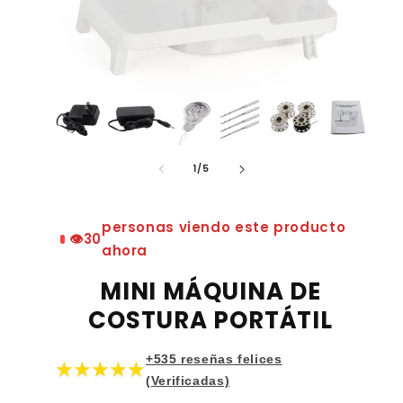
de
1
/
5
personas viendo este producto
👁️
30
ahora
MINI MÁQUINA DE
COSTURA PORTÁTIL
+535 reseñas felices
★★★★★
(Verificadas)