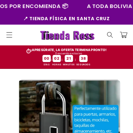
Ir
 ENCOMIENDA 📦
A TODA BOLIVIA 🇧🇴
directamente
al contenido
📍 TIENDA FÍSICA EN SANTA CRUZ
Carrito
¡APRESÚRATE, LA OFERTA TERMINA PRONTO!
⏱️
Descuento exclusivo
00
02
21
37
:
:
:
DÍAS
HORAS
MINUTOS
SEGUNDOS
Ir
directamente
a la
información
del producto