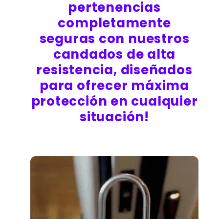
pertenencias
completamente
seguras con nuestros
candados de alta
resistencia, diseñados
para ofrecer máxima
protección en cualquier
situación!