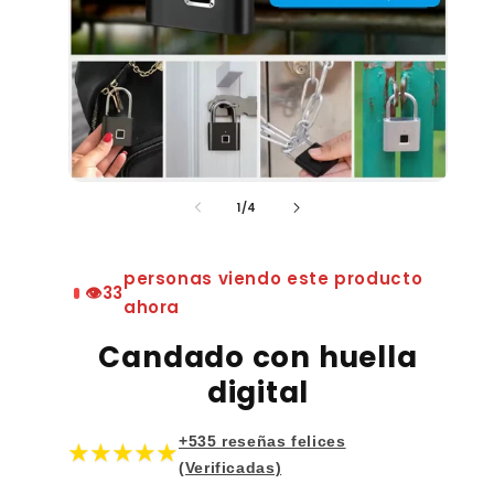
de
1
/
4
personas viendo este producto
👁️
33
ahora
Candado con huella
digital
+535 reseñas felices
★★★★★
(Verificadas)