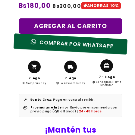
Precio
Bs180,00
Precio
Bs200,00
AHORRAS 10%
de
habitual
oferta
AGREGAR AL CARRITO
COMPRAR POR WHATSAPP
7 - 8 Ago
7. Ago
7. Ago
🏠 Lo recibes HOY o
🛒 Compras hoy
📦 Lo enviamos hoy
MAÑANA
📍
Santa Cruz:
Paga en casa al recibir.
📦
Provincias e Interior:
Envío por encomienda con
previo pago (QR o Banco) |
24-48 horas
¡Mantén tus