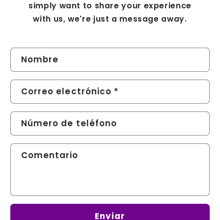
simply want to share your experience
with us, we're just a message away.
F
Nombre
o
r
Correo electrónico
*
m
u
Número de teléfono
l
a
Comentario
r
i
o
d
Enviar