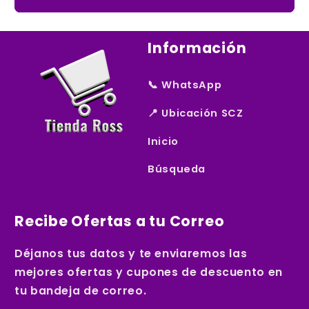
e
c
Información
o
n
📞 WhatsApp
t
📍 Ubicación SCZ
a
c
Inicio
t
Búsqueda
o
Recibe Ofertas a tu Correo
Déjanos tus datos y te enviaremos las
mejores ofertas y cupones de descuento en
tu bandeja de correo.